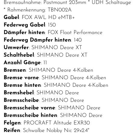
Bremsaufnahme: Postmount 203mm * UDH Schaltauge
* Rahmenkennung: TBN002A
Gabel
: FOX AWL HD eMTB+
Federweg Gabel
: 150
Dämpfer hinten
: FOX Float Performance
Federweg Dämpfer hinten
: 140
Umwerfer
: SHIMANO Deore XT
Schalthebel
: SHIMANO Deore XT
Anzahl Gänge
: 11
Bremsen
: SHIMANO Deore 4-Kolben
Bremse vorne
: SHIMANO Deore 4-Kolben
Bremse hinten
: SHIMANO Deore 4-Kolben
Bremshebel
: SHIMANO Deore
Bremsscheibe
: SHIMANO Deore
Bremsscheibe vorne
: SHIMANO Deore
Bremsscheibe hinten
: SHIMANO Deore
Felgen
: PROCRAFT Altitude EXR30
Reifen
: Schwalbe Nobby Nic 29x2.4"