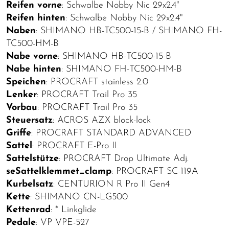
Reifen vorne
: Schwalbe Nobby Nic 29x2.4"
Reifen hinten
: Schwalbe Nobby Nic 29x2.4"
Naben
: SHIMANO HB-TC500-15-B / SHIMANO FH-
TC500-HM-B
Nabe vorne
: SHIMANO HB-TC500-15-B
Nabe hinten
: SHIMANO FH-TC500-HM-B
Speichen
: PROCRAFT stainless 2.0
Lenker
: PROCRAFT Trail Pro 35
Vorbau
: PROCRAFT Trail Pro 35
Steuersatz
: ACROS AZX block-lock
Griffe
: PROCRAFT STANDARD ADVANCED
Sattel
: PROCRAFT E-Pro II
Sattelstütze
: PROCRAFT Drop Ultimate Adj.
seSattelklemmet_clamp
: PROCRAFT SC-119A
Kurbelsatz
: CENTURION R Pro II Gen4
Kette
: SHIMANO CN-LG500
Kettenrad
: * Linkglide
Pedale
: VP VPE-527