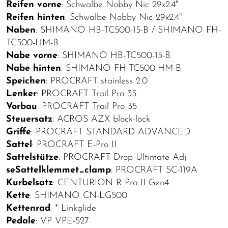
Reifen vorne
: Schwalbe Nobby Nic 29x2.4"
Reifen hinten
: Schwalbe Nobby Nic 29x2.4"
Naben
: SHIMANO HB-TC500-15-B / SHIMANO FH-
TC500-HM-B
Nabe vorne
: SHIMANO HB-TC500-15-B
Nabe hinten
: SHIMANO FH-TC500-HM-B
Speichen
: PROCRAFT stainless 2.0
Lenker
: PROCRAFT Trail Pro 35
Vorbau
: PROCRAFT Trail Pro 35
Steuersatz
: ACROS AZX block-lock
Griffe
: PROCRAFT STANDARD ADVANCED
Sattel
: PROCRAFT E-Pro II
Sattelstütze
: PROCRAFT Drop Ultimate Adj.
seSattelklemmet_clamp
: PROCRAFT SC-119A
Kurbelsatz
: CENTURION R Pro II Gen4
Kette
: SHIMANO CN-LG500
Kettenrad
: * Linkglide
Pedale
: VP VPE-527