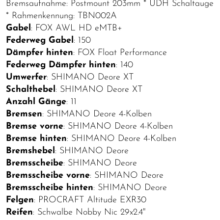
Bremsaufnahme: Postmount 203mm * UDH Schaltauge
* Rahmenkennung: TBN002A
Gabel
: FOX AWL HD eMTB+
Federweg Gabel
: 150
Dämpfer hinten
: FOX Float Performance
Federweg Dämpfer hinten
: 140
Umwerfer
: SHIMANO Deore XT
Schalthebel
: SHIMANO Deore XT
Anzahl Gänge
: 11
Bremsen
: SHIMANO Deore 4-Kolben
Bremse vorne
: SHIMANO Deore 4-Kolben
Bremse hinten
: SHIMANO Deore 4-Kolben
Bremshebel
: SHIMANO Deore
Bremsscheibe
: SHIMANO Deore
Bremsscheibe vorne
: SHIMANO Deore
Bremsscheibe hinten
: SHIMANO Deore
Felgen
: PROCRAFT Altitude EXR30
Reifen
: Schwalbe Nobby Nic 29x2.4"