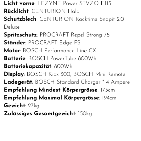
Licht vorne
: LEZYNE Power STVZO E115
Rücklicht
: CENTURION Halo
Schutzblech
: CENTURION Racktime Snapit 2.0
Deluxe
Spritzschutz
: PROCRAFT Repel Strong 75
Ständer
: PROCRAFT Edge FS
Motor
: BOSCH Performance Line CX
Batterie
: BOSCH PowerTube 800Wh
Batteriekapazität
: 800Wh
Display
: BOSCH Kiox 300, BOSCH Mini Remote
Ladegerät
: BOSCH Standard Charger * 4 Ampere
Empfehlung Mindest Körpergrösse
: 173cm
Empfehlung Maximal Körpergrösse
: 194cm
Gewicht
: 27kg
Zulässiges Gesamtgewicht
: 150kg