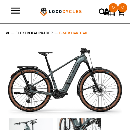
0
0
>
ELEKTROFAHRRÄDER
E-MTB HARDTAIL