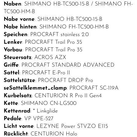
Naben
: SHIMANO HB-TC500-15-B / SHIMANO FH-
TC500-HM-B
Nabe vorne
: SHIMANO HB-TC500-15-B
Nabe hinten
: SHIMANO FH-TC500-HM-B
Speichen
: PROCRAFT stainless 2.0
Lenker
: PROCRAFT Trail Pro 35
Vorbau
: PROCRAFT Trail Pro 35
Steuersatz
: ACROS AZX
Griffe
: PROCRAFT STANDARD ADVANCED
Sattel
: PROCRAFT E-Pro II
Sattelstütze
: PROCRAFT DROP Pro
seSattelklemmet_clamp
: PROCRAFT SC-119A
Kurbelsatz
: CENTURION R Pro II Gen4
Kette
: SHIMANO CN-LG500
Kettenrad
: * Linkglide
Pedale
: VP VPE-527
Licht vorne
: LEZYNE Power STVZO E115
Rücklicht
: CENTURION Halo