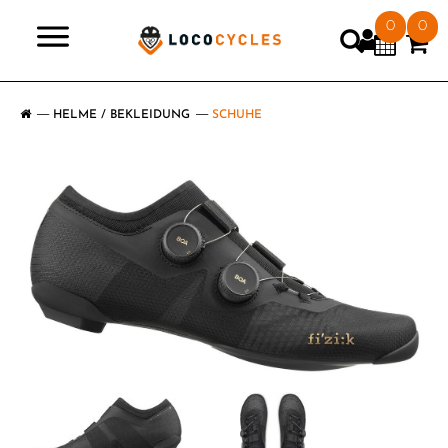
0
0
>
HELME / BEKLEIDUNG
SCHUHE