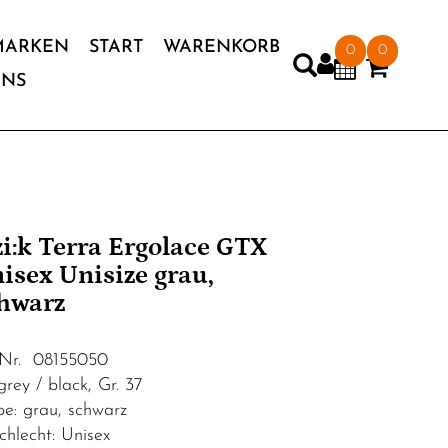
MARKEN
START
WARENKORB
0
0
UNS
'zi:k Terra Ergolace GTX
isex Unisize grau,
hwarz
.Nr. 08155050
grey / black, Gr. 37
be: grau, schwarz
chlecht: Unisex