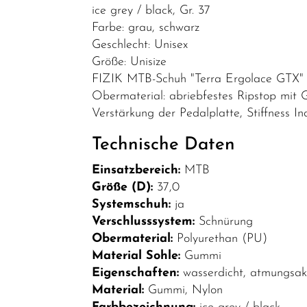
Helme /
ice grey / black, Gr. 37
Bekleidung
Farbe: grau, schwarz
Geschlecht: Unisex
Brillen
Größe: Unisize
Helme &
FIZIK MTB-Schuh "Terra Ergolace GTX"
Zubehör
Obermaterial: abriebfestes Ripstop mit
Verstärkung der Pedalplatte, Stiffness Ind
Schuhe
SALE
Technische Daten
Top Artikel
Einsatzbereich:
MTB
Größe (D):
37,0
Neuheiten
Systemschuh:
ja
Verschlusssystem:
Schnürung
Obermaterial:
Polyurethan (PU)
Material Sohle:
Gummi
Eigenschaften:
wasserdicht, atmungsak
Material:
Gummi, Nylon