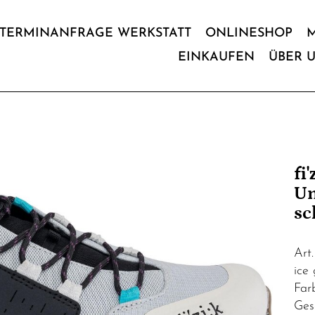
TERMINANFRAGE WERKSTATT
ONLINESHOP
EINKAUFEN
ÜBER 
fi
Un
sc
Art
ice 
Far
Ges