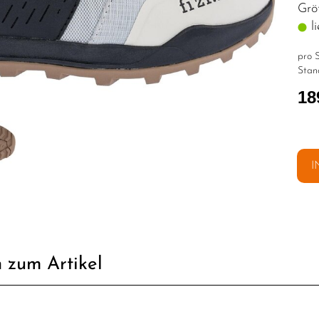
Grö
li
pro S
Stan
18
I
 zum Artikel