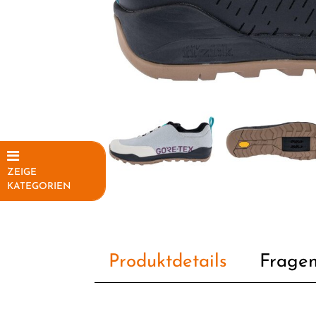
ZEIGE
KATEGORIEN
Elektrofahrräder
Fahrräder
Produktdetails
Fragen
Fahrradteile
Fahrradzubehör