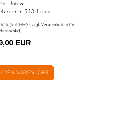
ße: Unisize
eferbar in 5-10 Tagen
tück (inkl. MwSt. zzgl.
Versandkosten für
dardartikel
)
9,00 EUR
N DEN WARENKORB