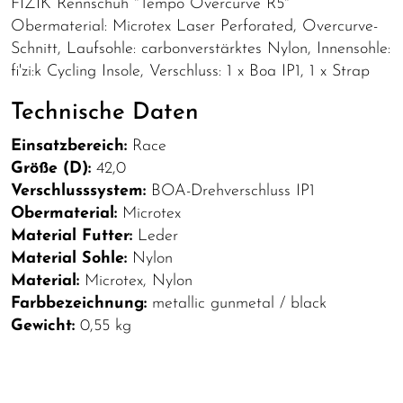
FIZIK Rennschuh "Tempo Overcurve R5"
Obermaterial: Microtex Laser Perforated, Overcurve-
Schnitt, Laufsohle: carbonverstärktes Nylon, Innensohle:
fi'zi:k Cycling Insole, Verschluss: 1 x Boa IP1, 1 x Strap
Technische Daten
Einsatzbereich:
Race
Größe (D):
42,0
Verschlusssystem:
BOA-Drehverschluss IP1
Obermaterial:
Microtex
Material Futter:
Leder
Material Sohle:
Nylon
Material:
Microtex, Nylon
Farbbezeichnung:
metallic gunmetal / black
Gewicht:
0,55 kg