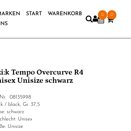
MARKEN
START
WARENKORB
0
0
UNS
'zi:k Tempo Overcurve R4
isex Unisize schwarz
.Nr. 08135998
k / black, Gr. 37,5
be: schwarz
chlecht: Unisex
ße: Unisize