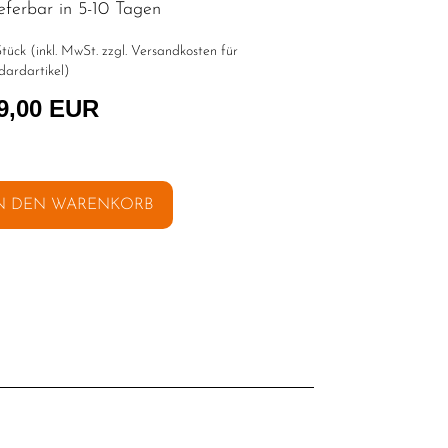
eferbar in 5-10 Tagen
tück (inkl. MwSt. zzgl.
Versandkosten für
dardartikel
)
9,00 EUR
N DEN WARENKORB