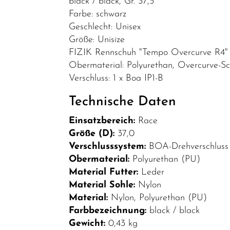
black / black, Gr. 37,5
Bekleidung
Farbe: schwarz
Geschlecht: Unisex
Brillen
Größe: Unisize
Helme &
FIZIK Rennschuh "Tempo Overcurve R4"
Zubehör
Obermaterial: Polyurethan, Overcurve-Schni
Verschluss: 1 x Boa IP1-B
Schuhe
SALE
Technische Daten
Top Artikel
Einsatzbereich:
Race
Größe (D):
37,0
Neuheiten
Verschlusssystem:
BOA-Drehverschluss 
Obermaterial:
Polyurethan (PU)
Material Futter:
Leder
Material Sohle:
Nylon
Material:
Nylon, Polyurethan (PU)
Farbbezeichnung:
black / black
Gewicht:
0,43 kg