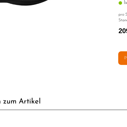
li
pro S
Stan
20
I
 zum Artikel