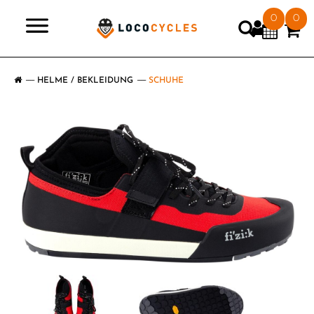
0
0
>
HELME / BEKLEIDUNG
SCHUHE