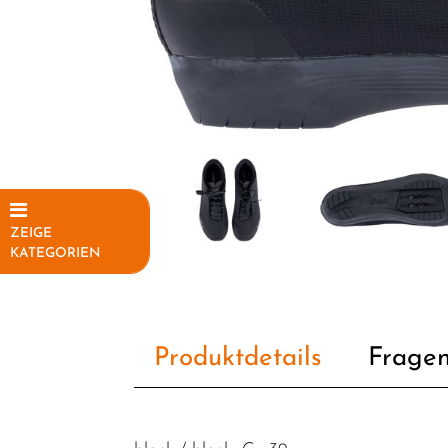
ZEIGE
KATEGORIEN
Elektrofahrräder
Fahrräder
Produktdetails
Fragen
Fahrradteile
Fahrradzubehör
Helme /