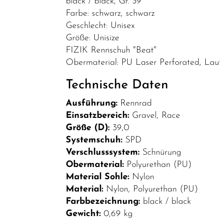
black / black, Gr. 39
Bekleidung
Farbe: schwarz, schwarz
Geschlecht: Unisex
Brillen
Größe: Unisize
Helme &
FIZIK Rennschuh "Beat"
Zubehör
Obermaterial: PU Laser Perforated, Laufso
Schuhe
Technische Daten
SALE
Ausführung:
Rennrad
Top Artikel
Einsatzbereich:
Gravel, Race
Größe (D):
39,0
Neuheiten
Systemschuh:
SPD
Verschlusssystem:
Schnürung
Obermaterial:
Polyurethan (PU)
Material Sohle:
Nylon
Material:
Nylon, Polyurethan (PU)
Farbbezeichnung:
black / black
Gewicht:
0,69 kg