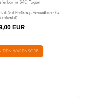
eferbar in 5-10 Tagen
tück (inkl. MwSt. zzgl.
Versandkosten für
dardartikel
)
9,00 EUR
N DEN WARENKORB