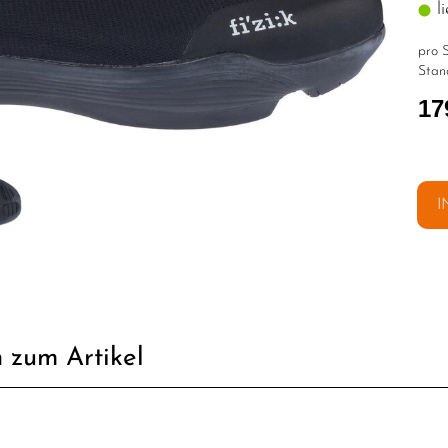
li
pro S
Stan
17
I
 zum Artikel