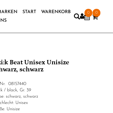
MARKEN
START
WARENKORB
0
0
UNS
'zi:k Beat Unisex Unisize
hwarz, schwarz
.Nr. 08157440
k / black, Gr. 39
be: schwarz, schwarz
chlecht: Unisex
ße: Unisize