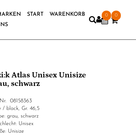
MARKEN
START
WARENKORB
0
0
UNS
'zi:k Atlas Unisex Unisize
au, schwarz
.Nr. 08158363
 / black, Gr. 46,5
be: grau, schwarz
chlecht: Unisex
ße: Unisize