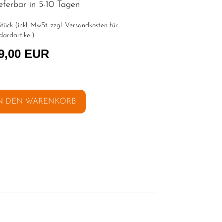
eferbar in 5-10 Tagen
tück (inkl. MwSt. zzgl.
Versandkosten für
dardartikel
)
9,00 EUR
N DEN WARENKORB