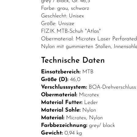
grey / black, Gr. 46,5
Bekleidung
Farbe: grau, schwarz
Geschlecht: Unisex
Brillen
Größe: Unisize
Helme &
FIZIK MTB-Schuh "Atlas"
Zubehör
Obermaterial: Microtex Laser Perforate
Nylon mit gummierten Stollen, Innensohle:
Schuhe
SALE
Technische Daten
Top Artikel
Einsatzbereich:
MTB
Größe (D):
46,0
Neuheiten
Verschlusssystem:
BOA-Drehverschluss
Obermaterial:
Microtex
Material Futter:
Leder
Material Sohle:
Nylon
Material:
Microtex, Nylon
Farbbezeichnung:
grey/ black
Gewicht:
0,94 kg