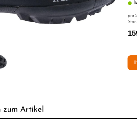
li
pro S
Stan
15
I
 zum Artikel