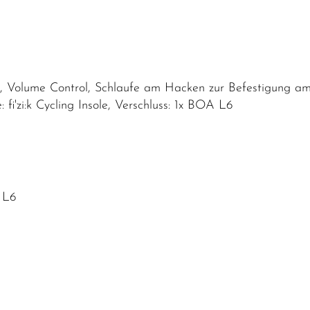
d, Volume Control, Schlaufe am Hacken zur Befestigung a
 fi'zi:k Cycling Insole, Verschluss: 1x BOA L6
 L6