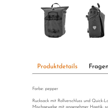
Fahrradteile
Fahrradzubehör
Packtaschen
Pflegemittel
Schlösser
Helme /
Bekleidung
SALE
Produktdetails
Fragen
Top Artikel
Neuheiten
Farbe: pepper
Rucksack mit Rollverschluss und Quick-L
Mischgewebe mit angenehmer Haptik; schn