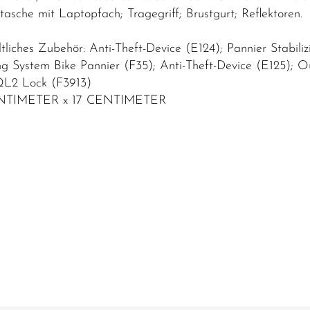
ntasche mit Laptopfach; Tragegriff; Brustgurt; Reflektoren.
liches Zubehör: Anti-Theft-Device (E124); Pannier Stabilizi
g System Bike Pannier (F35); Anti-Theft-Device (E125); O
QL2 Lock (F3913)
CENTIMETER x 17 CENTIMETER