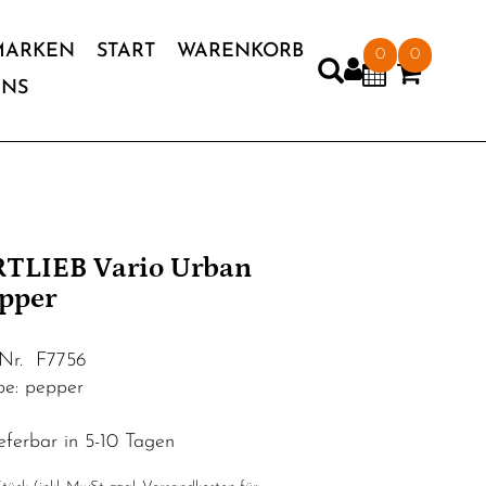
MARKEN
START
WARENKORB
0
0
UNS
TLIEB Vario Urban
pper
.Nr. F7756
be: pepper
eferbar in 5-10 Tagen