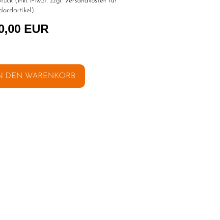
tück (inkl. MwSt. zzgl.
Versandkosten für
dardartikel
)
0,00 EUR
N DEN WARENKORB