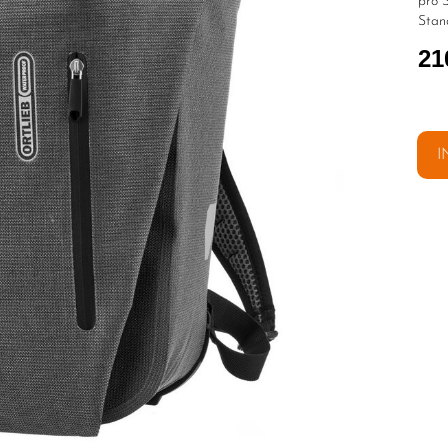
pro S
Stan
21
I