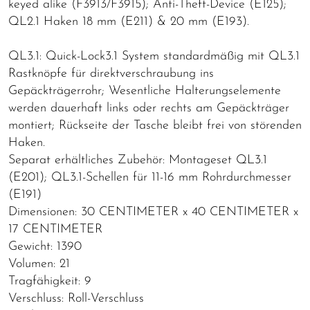
keyed alike (F3913/F3915); Anti-Theft-Device (E125);
QL2.1 Haken 18 mm (E211) & 20 mm (E193).
QL3.1: Quick-Lock3.1 System standardmäßig mit QL3.1
Rastknöpfe für direktverschraubung ins
Gepäckträgerrohr; Wesentliche Halterungselemente
werden dauerhaft links oder rechts am Gepäckträger
montiert; Rückseite der Tasche bleibt frei von störenden
Haken.
Separat erhältliches Zubehör: Montageset QL3.1
(E201); QL3.1-Schellen für 11-16 mm Rohrdurchmesser
(E191)
Dimensionen: 30 CENTIMETER x 40 CENTIMETER x
17 CENTIMETER
Gewicht: 1390
Volumen: 21
Tragfähigkeit: 9
Verschluss: Roll-Verschluss