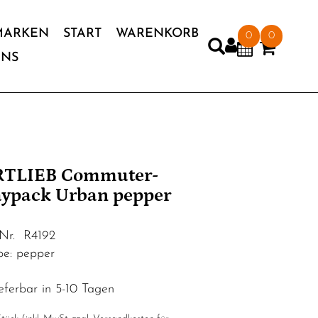
MARKEN
START
WARENKORB
0
0
UNS
TLIEB Commuter-
ypack Urban pepper
.Nr. R4192
be: pepper
eferbar in 5-10 Tagen