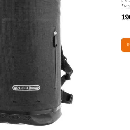
pro S
Stan
19
I