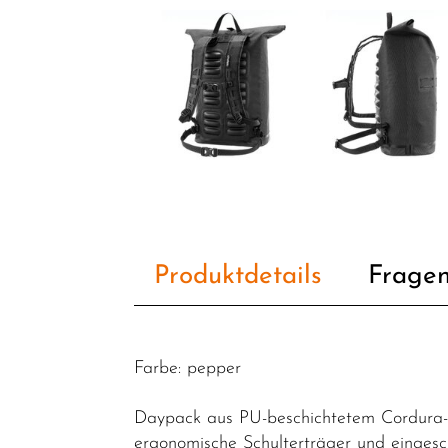
Fahrradzubehör
Packtaschen
Pflegemittel
Schlösser
Helme /
Bekleidung
SALE
Top Artikel
Produktdetails
Fragen
Neuheiten
Farbe: pepper
Daypack aus PU-beschichtetem Cordura-Mi
ergonomische Schulterträger und eingesc