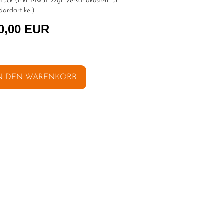
tück (inkl. MwSt. zzgl.
Versandkosten für
dardartikel
)
0,00 EUR
N DEN WARENKORB