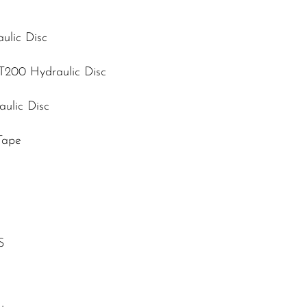
ulic Disc
T200 Hydraulic Disc
ulic Disc
Tape
S