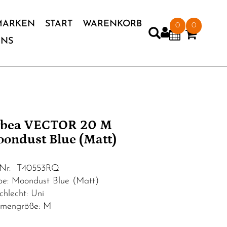
MARKEN
START
WARENKORB
0
0
UNS
bea VECTOR 20 M
ondust Blue (Matt)
.Nr. T40553RQ
be: Moondust Blue (Matt)
chlecht: Uni
mengröße: M