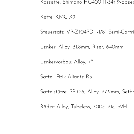
Kassette: Shimano HG400 11-34t 9-Spee
Kette: KMC X9
Steuersatz: VP-Z104PD 1-1/8" Semi-Cartr
Lenker: Alloy, 31.8mm, Riser, 640mm
Lenkervorbau: Alloy, 7º
Sattel: Fizik Aliante R5
Sattelstütze: SP 0.6, Alloy, 27.2mm, Set
Räder: Alloy, Tubeless, 700c, 21c, 32H