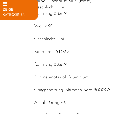
Farbe: Moondust Blue (Matt)
Geschlecht: Uni
ZEIGE
Rahmengröße: M
KATEGORIEN
Elektrofahrräder
Vector 20
Fahrräder
Geschlecht: Uni
Mountainbikes
Rahmen: HYDRO
Rennräder
Kinder-
Rahmengröße: M
Jugendfahrräder
Rahmenmaterial: Aluminium
Trekkingräder
Fahrradteile
Gangschaltung: Shimano Sora 3000GS
Fahrradzubehör
Anzahl Gänge: 9
Helme /
Bekleidung