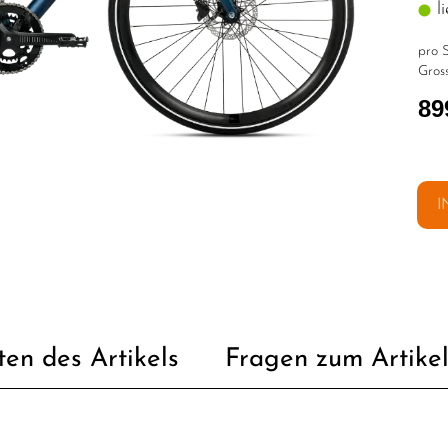
li
pro S
Gross
89
I
ten des Artikels
Fragen zum Artike