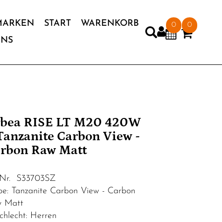
MARKEN
START
WARENKORB
0
0
UNS
bea RISE LT M20 420W
Tanzanite Carbon View -
rbon Raw Matt
.Nr. S33703SZ
be: Tanzanite Carbon View - Carbon
 Matt
chlecht: Herren