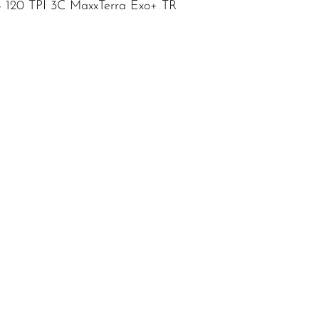
B 120 TPI 3C MaxxTerra Exo+ TR