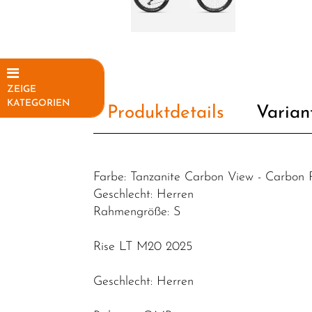
ZEIGE
KATEGORIEN
Produktdetails
Varian
Elektrofahrräder
E-Sport
Farbe: Tanzanite Carbon View - Carbon
E-MTB
Geschlecht: Herren
Hardtail
Rahmengröße: S
E-MTB Fully
Rise LT M20 2025
E-City
E-Road
Geschlecht: Herren
E-Trekking