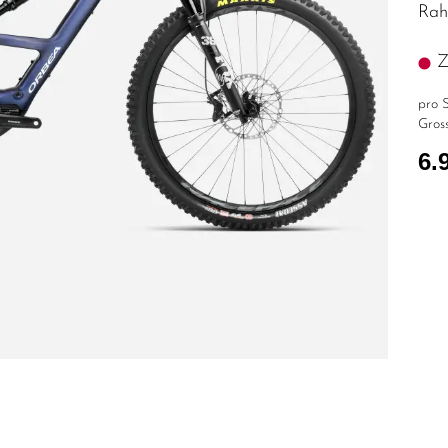
Rah
Z.
pro S
Gross
6.