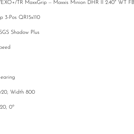
G/EXO+/TR MaxxGrip -- Maxxis Minion DHR II 2.40" WT F
ip 3-Pos QR15x110
 SGS Shadow Plus
Speed
Bearing
e20, Width 800
20, 0º