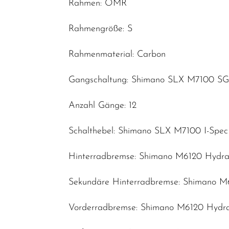
Rahmen: OMR
Fahrräder
Rahmengröße: S
Fahrradteile
Fahrradzubehör
Rahmenmaterial: Carbon
Helme /
Gangschaltung: Shimano SLX M7100 SG
Bekleidung
SALE
Anzahl Gänge: 12
Top Artikel
Schalthebel: Shimano SLX M7100 I-Spe
Neuheiten
Hinterradbremse: Shimano M6120 Hydrau
Sekundäre Hinterradbremse: Shimano M6
Vorderradbremse: Shimano M6120 Hydrau