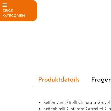
ZEIGE
KATEGORIEN
Elektrofahrräder
Fahrräder
Fahrradteile
Fahrradzubehör
Helme /
Bekleidung
SALE
Produktdetails
Fragen
Top Artikel
Neuheiten
Reifen vornePirelli Cinturato Grave
ReifenPirelli Cinturato Gravel H Cl