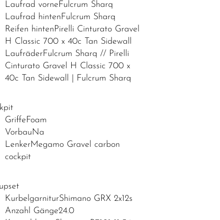
Laufrad vorneFulcrum Sharq
Laufrad hintenFulcrum Sharq
Reifen hintenPirelli Cinturato Gravel
H Classic 700 x 40c Tan Sidewall
LaufräderFulcrum Sharq // Pirelli
Cinturato Gravel H Classic 700 x
40c Tan Sidewall | Fulcrum Sharq
kpit
GriffeFoam
VorbauNa
LenkerMegamo Gravel carbon
cockpit
upset
KurbelgarniturShimano GRX 2x12s
Anzahl Gänge24.0