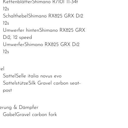
KettenblätterShimano R7101 11-34t
12s
SchalthebelShimano RX825 GRX Di2
12s
Umwerfer hintenShimano RX825 GRX
Di2, 12 speed
UmwerferShimano RX825 GRX Di2
12s
tel
SattelSelle italia novus evo
SattelstützeSilk Gravel carbon seat-
post
erung & Dämpfer
GabelGravel carbon fork