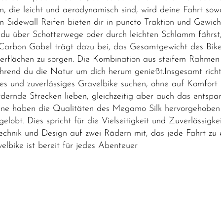
ie leicht und aerodynamisch sind, wird deine Fahrt sowohl 
 Sidewall Reifen bieten dir in puncto Traktion und Gewich
 du über Schotterwege oder durch leichten Schlamm fährst, 
Carbon Gabel trägt dazu bei, das Gesamtgewicht des Bikes 
flächen zu sorgen. Die Kombination aus steifem Rahmen und
während du die Natur um dich herum genießt.Insgesamt ric
tes und zuverlässiges Gravelbike suchen, ohne auf Komfort 
fordernde Strecken lieben, gleichzeitig aber auch das ent
ine haben die Qualitäten des Megamo Silk hervorgehoben
lobt. Dies spricht für die Vielseitigkeit und Zuverlässigk
chnik und Design auf zwei Rädern mit, das jede Fahrt zu 
elbike ist bereit für jedes Abenteuer