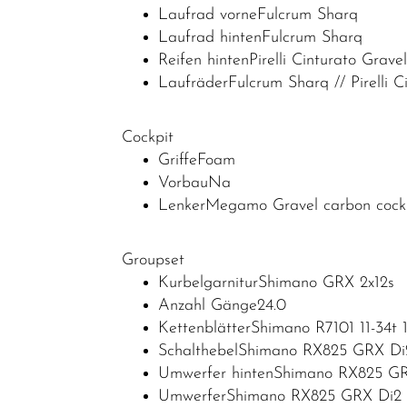
Laufrad vorneFulcrum Sharq
Laufrad hintenFulcrum Sharq
Reifen hintenPirelli Cinturato Grav
LaufräderFulcrum Sharq // Pirelli 
Cockpit
GriffeFoam
VorbauNa
LenkerMegamo Gravel carbon cock
Groupset
KurbelgarniturShimano GRX 2x12s
Anzahl Gänge24.0
KettenblätterShimano R7101 11-34t 
SchalthebelShimano RX825 GRX Di
Umwerfer hintenShimano RX825 GR
UmwerferShimano RX825 GRX Di2 