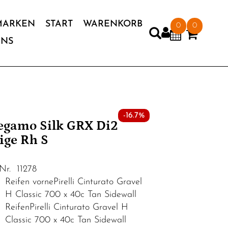
MARKEN
START
WARENKORB
0
0
UNS
-16.7%
gamo Silk GRX Di2
ige Rh S
.Nr. 11278
Reifen vornePirelli Cinturato Gravel
H Classic 700 x 40c Tan Sidewall
ReifenPirelli Cinturato Gravel H
Classic 700 x 40c Tan Sidewall