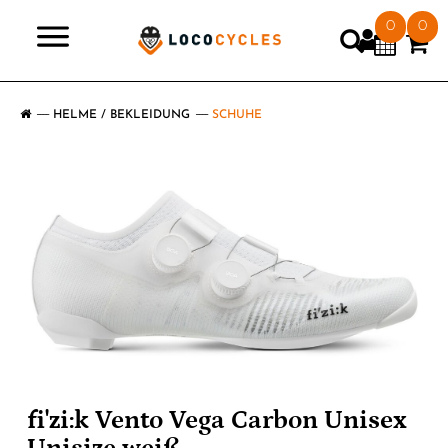
0
0
>
HELME / BEKLEIDUNG
SCHUHE
fi'zi:k Vento Vega Carbon Unisex