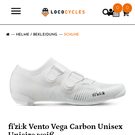
0
0
>
HELME / BEKLEIDUNG
SCHUHE
fi'zi:k Vento Vega Carbon Unisex