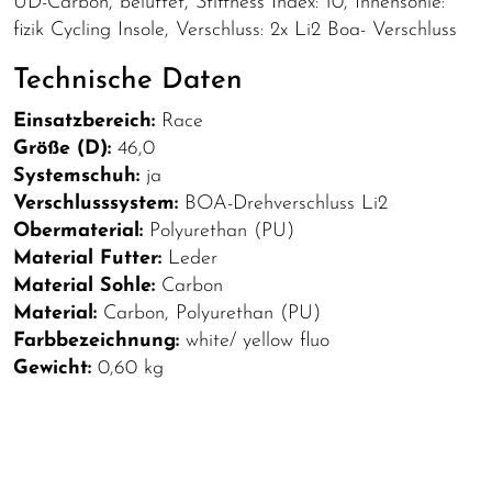
UD-Carbon, belüftet, Stiffness Index: 10, Innensohle:
fizik Cycling Insole, Verschluss: 2x Li2 Boa- Verschluss
Technische Daten
Einsatzbereich:
Race
Größe (D):
46,0
Systemschuh:
ja
Verschlusssystem:
BOA-Drehverschluss Li2
Obermaterial:
Polyurethan (PU)
Material Futter:
Leder
Material Sohle:
Carbon
Material:
Carbon, Polyurethan (PU)
Farbbezeichnung:
white/ yellow fluo
Gewicht:
0,60 kg