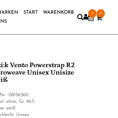
MARKEN
START
WARENKORB
0
0
UNS
'zi:k Vento Powerstrap R2
roweave Unisex Unisize
eiß
.Nr. 08156360
e/ white, Gr. 44,5
be: weiß
chlecht: Unisex