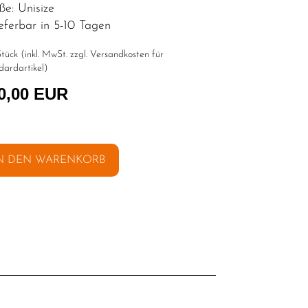
ße: Unisize
eferbar in 5-10 Tagen
tück (inkl. MwSt. zzgl.
Versandkosten für
dardartikel
)
0,00 EUR
N DEN WARENKORB