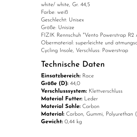
Bekleidung
white/ white, Gr. 44,5
Farbe: weiß
Brillen
Geschlecht: Unisex
Helme &
Größe: Unisize
Zubehör
FIZIK Rennschuh "Vento Powerstrap R2
Obermaterial: superleichte und atmungsakt
Schuhe
Cycling Insole, Verschluss: Powerstrap
SALE
Technische Daten
Top Artikel
Einsatzbereich:
Race
Neuheiten
Größe (D):
44,0
Verschlusssystem:
Klettverschluss
Material Futter:
Leder
Material Sohle:
Carbon
Material:
Carbon, Gummi, Polyurethan 
Gewicht:
0,44 kg