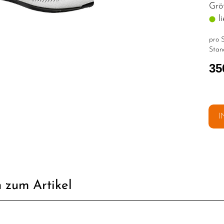
Grö
li
pro S
Stan
35
I
 zum Artikel