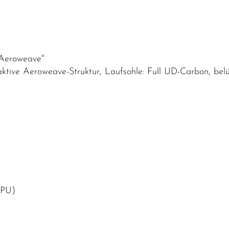
 Aeroweave"
ive Aeroweave-Struktur, Laufsohle: Full UD-Carbon, belüftet
(PU)