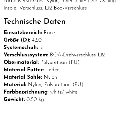
carbonverstärktes Nylon, Innensohle: fi'zi:k Cycling
Insole, Verschluss: Li2 Boa-Verschluss
Technische Daten
Einsatzbereich:
Race
Größe (D):
42,0
Systemschuh:
ja
Verschlusssystem:
BOA-Drehverschluss Li2
Obermaterial:
Polyurethan (PU)
Material Futter:
Leder
Material Sohle:
Nylon
Material:
Nylon, Polyurethan (PU)
Farbbezeichnung:
white/ white
Gewicht:
0,50 kg