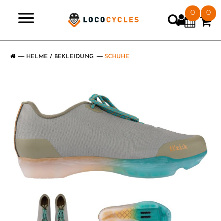
0
0
>
HELME / BEKLEIDUNG
SCHUHE