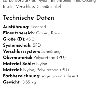
carbonverstärktes Nylon, Innensohle: fi'zi:k Cycling
Insole, Verschluss: Schnürsenkel
Technische Daten
Ausführung:
Rennrad
Einsatzbereich:
Gravel, Race
Größe (D):
45,0
Systemschuh:
SPD
Verschlusssystem:
Schnürung
Obermaterial:
Polyurethan (PU)
Material Sohle:
Nylon
Material:
Nylon, Polyurethan (PU)
Farbbezeichnung:
sage green / desert
Gewicht:
0,85 kg