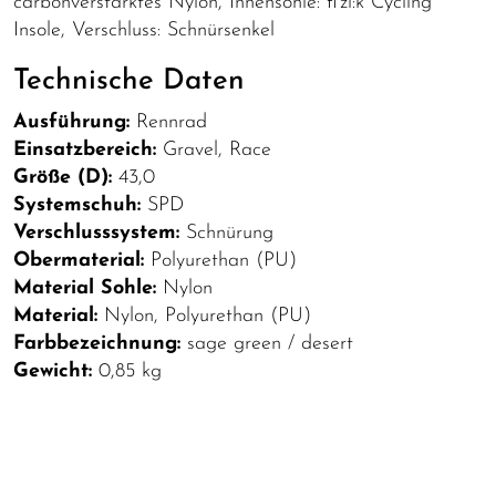
carbonverstärktes Nylon, Innensohle: fi'zi:k Cycling
Insole, Verschluss: Schnürsenkel
Technische Daten
Ausführung:
Rennrad
Einsatzbereich:
Gravel, Race
Größe (D):
43,0
Systemschuh:
SPD
Verschlusssystem:
Schnürung
Obermaterial:
Polyurethan (PU)
Material Sohle:
Nylon
Material:
Nylon, Polyurethan (PU)
Farbbezeichnung:
sage green / desert
Gewicht:
0,85 kg