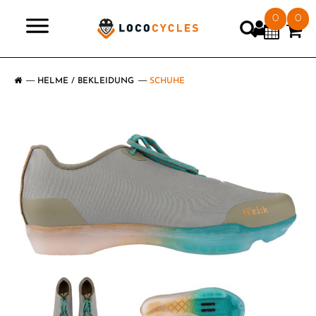
0
0
>
HELME / BEKLEIDUNG
SCHUHE