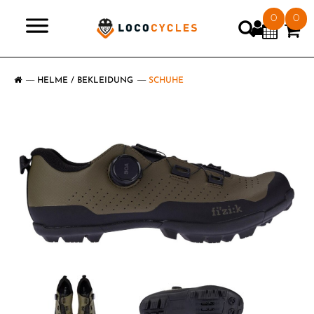
0
0
>
HELME / BEKLEIDUNG
SCHUHE