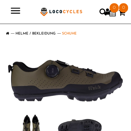
0
0
>
HELME / BEKLEIDUNG
SCHUHE