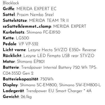
Blocklock
Griffe
: MERIDA EXPERT EC
Sattel
: Proxim Nembo Steel
Sattelstütze
: MERIDA TEAM TR II
seSattelklemmet_clamp
: MERIDA EXPERT
Kurbelsatz
: Shimano FC-E8150
Kette
: LG500
Pedale
: VP VP-532
Licht vorne
: Lezyne Hecto StVZO E350+ Reverse
Rücklicht
: Lezyne LED Fempto USB rear STVZO
Motor
: Shimano EP801
Batterie
: Trendpower Internal Battery 750 Wh TPS-
C04-35SD Gen 2
Batteriekapazität
: 750Wh
Display
: Shimano SC-EM800, Shimano SW-EM800-L
Ladegerät
: Trendpower EU Smart Charger * 4A
Gewicht
: 26.1kg