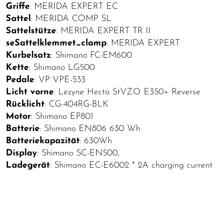
Griffe
: MERIDA EXPERT EC
Sattel
: MERIDA COMP SL
Sattelstütze
: MERIDA EXPERT TR II
seSattelklemmet_clamp
: MERIDA EXPERT
Kurbelsatz
: Shimano FC-EM600
Kette
: Shimano LG500
Pedale
: VP VPE-533
Licht vorne
: Lezyne Hecto StVZO E350+ Reverse
Rücklicht
: CG-404RG-BLK
Motor
: Shimano EP801
Batterie
: Shimano EN806 630 Wh
Batteriekapazität
: 630Wh
Display
: Shimano SC-EN500,
Ladegerät
: Shimano EC-E6002 * 2A charging current