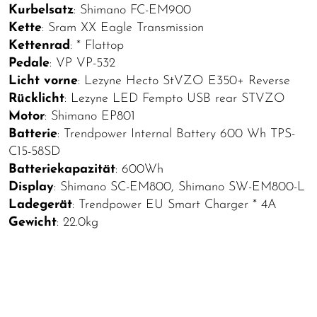
Kurbelsatz
: Shimano FC-EM900
Kette
: Sram XX Eagle Transmission
Kettenrad
: * Flattop
Pedale
: VP VP-532
Licht vorne
: Lezyne Hecto StVZO E350+ Reverse
Rücklicht
: Lezyne LED Fempto USB rear STVZO
Motor
: Shimano EP801
Batterie
: Trendpower Internal Battery 600 Wh TPS-
C15-58SD
Batteriekapazität
: 600Wh
Display
: Shimano SC-EM800, Shimano SW-EM800-L
Ladegerät
: Trendpower EU Smart Charger * 4A
Gewicht
: 22.0kg