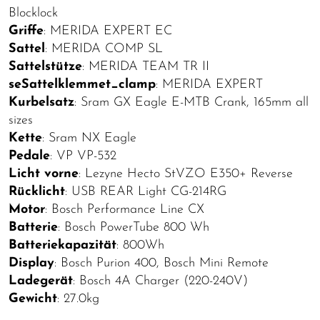
Blocklock
Griffe
: MERIDA EXPERT EC
Sattel
: MERIDA COMP SL
Sattelstütze
: MERIDA TEAM TR II
seSattelklemmet_clamp
: MERIDA EXPERT
Kurbelsatz
: Sram GX Eagle E-MTB Crank, 165mm all
sizes
Kette
: Sram NX Eagle
Pedale
: VP VP-532
Licht vorne
: Lezyne Hecto StVZO E350+ Reverse
Rücklicht
: USB REAR Light CG-214RG
Motor
: Bosch Performance Line CX
Batterie
: Bosch PowerTube 800 Wh
Batteriekapazität
: 800Wh
Display
: Bosch Purion 400, Bosch Mini Remote
Ladegerät
: Bosch 4A Charger (220-240V)
Gewicht
: 27.0kg