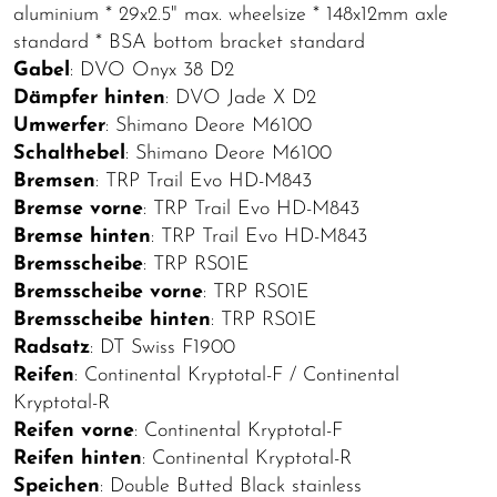
aluminium * 29x2.5" max. wheelsize * 148x12mm axle
standard * BSA bottom bracket standard
Gabel
: DVO Onyx 38 D2
Dämpfer hinten
: DVO Jade X D2
Umwerfer
: Shimano Deore M6100
Schalthebel
: Shimano Deore M6100
Bremsen
: TRP Trail Evo HD-M843
Bremse vorne
: TRP Trail Evo HD-M843
Bremse hinten
: TRP Trail Evo HD-M843
Bremsscheibe
: TRP RS01E
Bremsscheibe vorne
: TRP RS01E
Bremsscheibe hinten
: TRP RS01E
Radsatz
: DT Swiss F1900
Reifen
: Continental Kryptotal-F / Continental
Kryptotal-R
Reifen vorne
: Continental Kryptotal-F
Reifen hinten
: Continental Kryptotal-R
Speichen
: Double Butted Black stainless