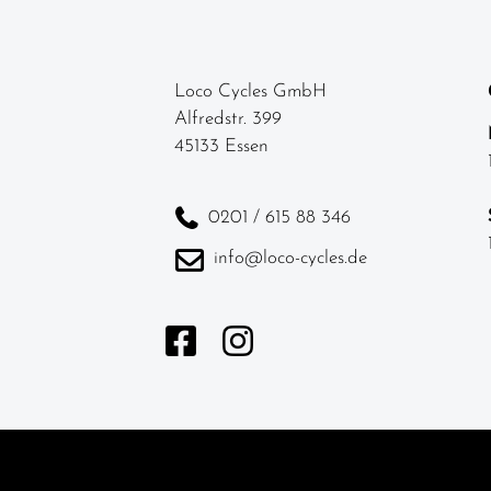
Mountainbikes
Rennräder
Loco Cycles GmbH
Alfredstr. 399
Kinder-
45133 Essen
Jugendfahrräder
Trekkingräder
0201 / 615 88 346
Fahrradteile
info@loco-cycles.de
Fahrradzubehör
Helme /
Bekleidung
SALE
Top Artikel
Neuheiten