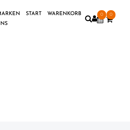
MARKEN
START
WARENKORB
0
0
UNS