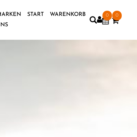
MARKEN
START
WARENKORB
0
0
UNS