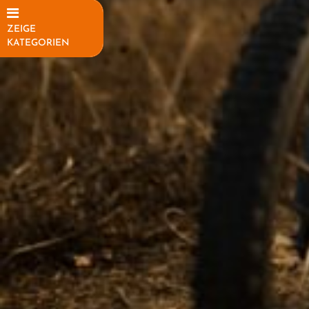
ZEIGE
KATEGORIEN
Elektrofahrräder
Fahrräder
Mountainbikes
Rennräder
Kinder-
Jugendfahrräder
Trekkingräder
Fahrradteile
Fahrradzubehör
Helme /