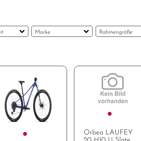
it
Marke
Rahmengröße
Centurion
L
M
S
MERIDA
Orbea
XL
XS
Orbea LAUFEY
20 H10 U Slate