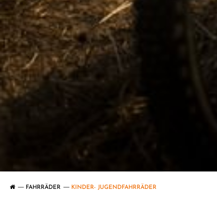
Bekleidung
SALE
Top Artikel
Neuheiten
FAHRRÄDER
KINDER- JUGENDFAHRRÄDER