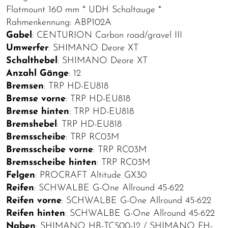
Flatmount 160 mm * UDH Schaltauge *
Rahmenkennung: ABP102A
Gabel
: CENTURION Carbon road/gravel III
Umwerfer
: SHIMANO Deore XT
Schalthebel
: SHIMANO Deore XT
Anzahl Gänge
: 12
Bremsen
: TRP HD-EU818
Bremse vorne
: TRP HD-EU818
Bremse hinten
: TRP HD-EU818
Bremshebel
: TRP HD-EU818
Bremsscheibe
: TRP RC03M
Bremsscheibe vorne
: TRP RC03M
Bremsscheibe hinten
: TRP RC03M
Felgen
: PROCRAFT Altitude GX30
Reifen
: SCHWALBE G-One Allround 45-622
Reifen vorne
: SCHWALBE G-One Allround 45-622
Reifen hinten
: SCHWALBE G-One Allround 45-622
Naben
: SHIMANO HB-TC500-12 / SHIMANO FH-