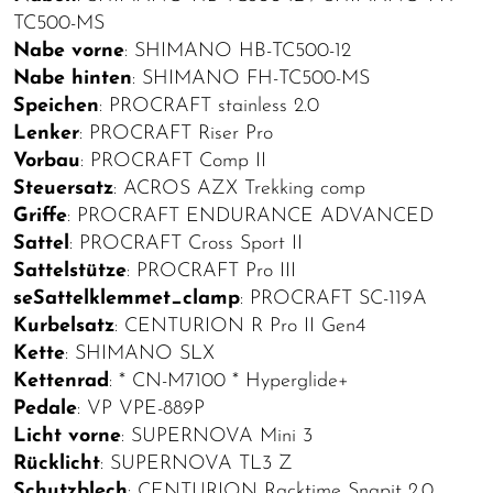
TC500-MS
Nabe vorne
: SHIMANO HB-TC500-12
Nabe hinten
: SHIMANO FH-TC500-MS
Speichen
: PROCRAFT stainless 2.0
Lenker
: PROCRAFT Riser Pro
Vorbau
: PROCRAFT Comp II
Steuersatz
: ACROS AZX Trekking comp
Griffe
: PROCRAFT ENDURANCE ADVANCED
Sattel
: PROCRAFT Cross Sport II
Sattelstütze
: PROCRAFT Pro III
seSattelklemmet_clamp
: PROCRAFT SC-119A
Kurbelsatz
: CENTURION R Pro II Gen4
Kette
: SHIMANO SLX
Kettenrad
: * CN-M7100 * Hyperglide+
Pedale
: VP VPE-889P
Licht vorne
: SUPERNOVA Mini 3
Rücklicht
: SUPERNOVA TL3 Z
Schutzblech
: CENTURION Racktime Snapit 2.0