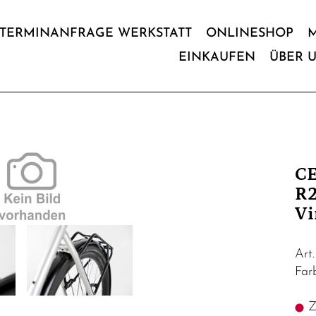
TERMINANFRAGE WERKSTATT
ONLINESHOP
EINKAUFEN
ÜBER 
CE
R2
Vi
Art
Far
Z.