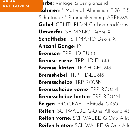
ZEIGE
Farbe:
Vintage Silber glänzend
KATEGORIEN
Rahmen
: * Material: Aluminium * 28" *
Schaltauge * Rahmenkennung: ABP102A
Elektrofahrräder
Gabel
: CENTURION Carbon road/gravel
E-Sport
Umwerfer
: SHIMANO Deore XT
E-MTB
Schalthebel
: SHIMANO Deore XT
Anzahl Gänge
: 12
Hardtail
Bremsen
: TRP HD-EU818
E-MTB Fully
Bremse vorne
: TRP HD-EU818
Bremse hinten
: TRP HD-EU818
E-City
Bremshebel
: TRP HD-EU818
E-Road
Bremsscheibe
: TRP RC03M
E-Trekking
Bremsscheibe vorne
: TRP RC03M
Bremsscheibe hinten
: TRP RC03M
Fahrräder
Felgen
: PROCRAFT Altitude GX30
Fahrradteile
Reifen
: SCHWALBE G-One Allround 45
Reifen vorne
: SCHWALBE G-One Allro
Fahrradzubehör
Reifen hinten
: SCHWALBE G-One Allr