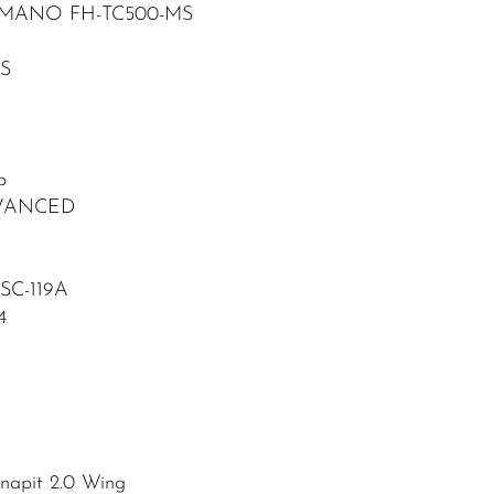
HIMANO FH-TC500-MS
MS
p
VANCED
SC-119A
4
apit 2.0 Wing