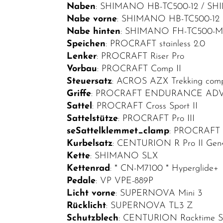
Helme /
Naben
: SHIMANO HB-TC500-12 / S
Bekleidung
Nabe vorne
: SHIMANO HB-TC500-12
Nabe hinten
: SHIMANO FH-TC500-
SALE
Speichen
: PROCRAFT stainless 2.0
Top Artikel
Lenker
: PROCRAFT Riser Pro
Vorbau
: PROCRAFT Comp II
Neuheiten
Steuersatz
: ACROS AZX Trekking com
Griffe
: PROCRAFT ENDURANCE AD
Sattel
: PROCRAFT Cross Sport II
Sattelstütze
: PROCRAFT Pro III
seSattelklemmet_clamp
: PROCRAFT 
Kurbelsatz
: CENTURION R Pro II Gen
Kette
: SHIMANO SLX
Kettenrad
: * CN-M7100 * Hyperglide+
Pedale
: VP VPE-889P
Licht vorne
: SUPERNOVA Mini 3
Rücklicht
: SUPERNOVA TL3 Z
Schutzblech
: CENTURION Racktime Sn