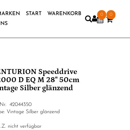
MARKEN
START
WARENKORB
0
0
UNS
NTURION Speeddrive
000 D EQ M 28" 50cm
ntage Silber glänzend
.Nr. 42044350
be: Vintage Silber glänzend
Z. nicht verfügbar