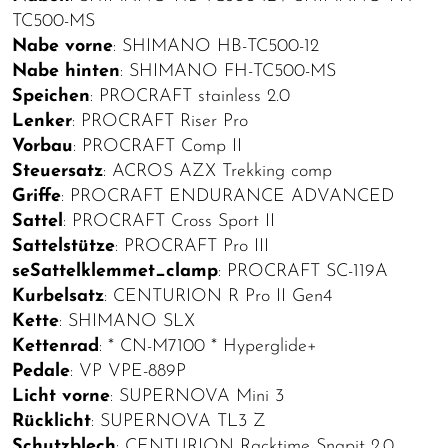
TC500-MS
Nabe vorne
: SHIMANO HB-TC500-12
Nabe hinten
: SHIMANO FH-TC500-MS
Speichen
: PROCRAFT stainless 2.0
Lenker
: PROCRAFT Riser Pro
Vorbau
: PROCRAFT Comp II
Steuersatz
: ACROS AZX Trekking comp
Griffe
: PROCRAFT ENDURANCE ADVANCED
Sattel
: PROCRAFT Cross Sport II
Sattelstütze
: PROCRAFT Pro III
seSattelklemmet_clamp
: PROCRAFT SC-119A
Kurbelsatz
: CENTURION R Pro II Gen4
Kette
: SHIMANO SLX
Kettenrad
: * CN-M7100 * Hyperglide+
Pedale
: VP VPE-889P
Licht vorne
: SUPERNOVA Mini 3
Rücklicht
: SUPERNOVA TL3 Z
Schutzblech
: CENTURION Racktime Snapit 2.0