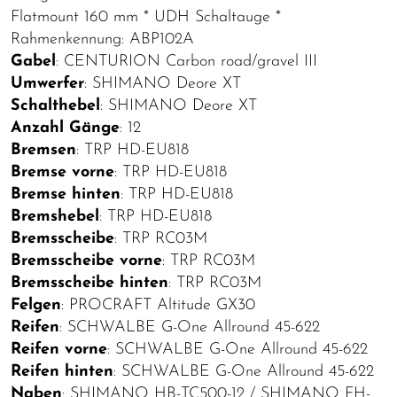
Flatmount 160 mm * UDH Schaltauge *
Rahmenkennung: ABP102A
Gabel
: CENTURION Carbon road/gravel III
Umwerfer
: SHIMANO Deore XT
Schalthebel
: SHIMANO Deore XT
Anzahl Gänge
: 12
Bremsen
: TRP HD-EU818
Bremse vorne
: TRP HD-EU818
Bremse hinten
: TRP HD-EU818
Bremshebel
: TRP HD-EU818
Bremsscheibe
: TRP RC03M
Bremsscheibe vorne
: TRP RC03M
Bremsscheibe hinten
: TRP RC03M
Felgen
: PROCRAFT Altitude GX30
Reifen
: SCHWALBE G-One Allround 45-622
Reifen vorne
: SCHWALBE G-One Allround 45-622
Reifen hinten
: SCHWALBE G-One Allround 45-622
Naben
: SHIMANO HB-TC500-12 / SHIMANO FH-