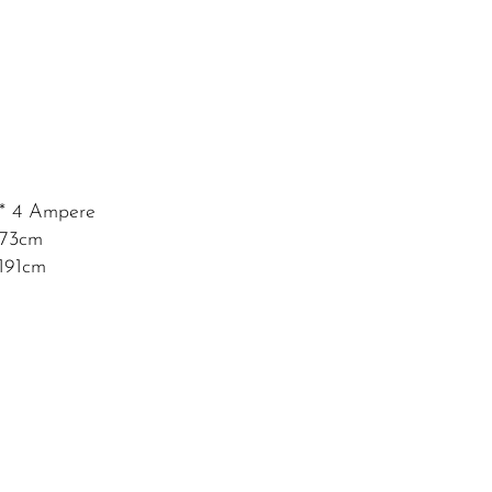
* 4 Ampere
 173cm
 191cm