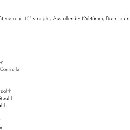
, Steuerrohr: 1.5" straight, Ausfallende: 12x148mm, Brems
on
ontroller
ealth
tealth
lth
r
or