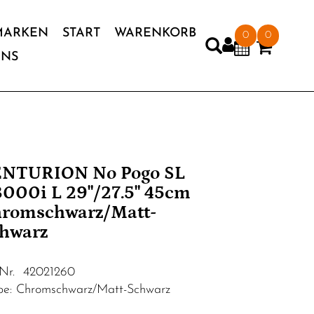
MARKEN
START
WARENKORB
0
0
UNS
NTURION No Pogo SL
000i L 29"/27.5" 45cm
romschwarz/Matt-
hwarz
.Nr. 42021260
be: Chromschwarz/Matt-Schwarz