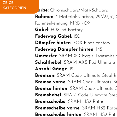
ZEIGE
KATEGORIEN
Farbe:
Chromschwarz/Matt-Schwarz
Rahmen
: * Material: Carbon, 29"/27,5"
Elektrofahrräder
Rahmenkennung: MRB - 09
E-Sport
Gabel
: FOX 36 Factory
Federweg Gabel
: 150
E-MTB
Dämpfer hinten
: FOX Float Factory
Hardtail
Federweg Dämpfer hinten
: 145
E-MTB Fully
Umwerfer
: SRAM XO Eagle Transmissi
Schalthebel
: SRAM AXS Pod Ultimate C
E-City
Anzahl Gänge
: 12
E-Road
Bremsen
: SRAM Code Ultimate Stealth
Bremse vorne
: SRAM Code Ultimate St
E-Trekking
Bremse hinten
: SRAM Code Ultimate S
Fahrräder
Bremshebel
: SRAM Code Ultimate Stea
Bremsscheibe
: SRAM HS2 Rotor
Fahrradteile
Bremsscheibe vorne
: SRAM HS2 Roto
Fahrradzubehör
Bremsscheibe hinten
: SRAM HS2 Rot