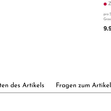
Z.
pro S
Gross
9.
ten des Artikels
Fragen zum Artike