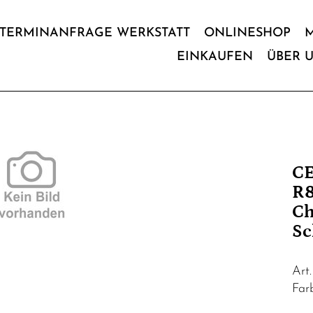
TERMINANFRAGE WERKSTATT
ONLINESHOP
EINKAUFEN
ÜBER 
CE
R8
Ch
Sc
Art
Far