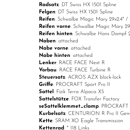
Radsatz
: DT Swiss HX 1501 Spline
Helme /
Felgen
: DT Swiss HX 1501 Spline
Bekleidung
Reifen
: Schwalbe Magic Mary 29x2.4" /
SALE
Reifen vorne
: Schwalbe Magic Mary 29
Reifen hinten
: Schwalbe Hans Dampf 2
Top Artikel
Naben
: attached
Neuheiten
Nabe vorne
: attached
Nabe hinten
: attached
Lenker
: RACE FACE Next R
Vorbau
: RACE FACE Turbine R
Steuersatz
: ACROS AZX block-lock
Griffe
: PROCRAFT Sport Pro II
Sattel
: Fizik Terra Alpaca X5
Sattelstütze
: FOX Transfer Factory
seSattelklemmet_clamp
: PROCRAFT 
Kurbelsatz
: CENTURION R Pro II Gen
Kette
: SRAM XO Eagle Transmission
Kettenrad
: * 118 Links