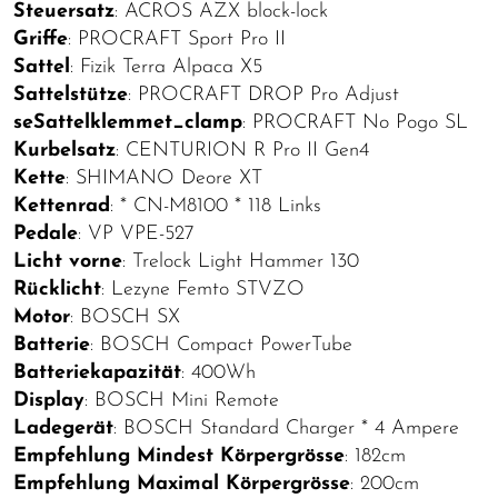
Steuersatz
: ACROS AZX block-lock
Griffe
: PROCRAFT Sport Pro II
Sattel
: Fizik Terra Alpaca X5
Sattelstütze
: PROCRAFT DROP Pro Adjust
seSattelklemmet_clamp
: PROCRAFT No Pogo SL
Kurbelsatz
: CENTURION R Pro II Gen4
Kette
: SHIMANO Deore XT
Kettenrad
: * CN-M8100 * 118 Links
Pedale
: VP VPE-527
Licht vorne
: Trelock Light Hammer 130
Rücklicht
: Lezyne Femto STVZO
Motor
: BOSCH SX
Batterie
: BOSCH Compact PowerTube
Batteriekapazität
: 400Wh
Display
: BOSCH Mini Remote
Ladegerät
: BOSCH Standard Charger * 4 Ampere
Empfehlung Mindest Körpergrösse
: 182cm
Empfehlung Maximal Körpergrösse
: 200cm