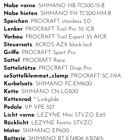
Nabe vorne
: SHIMANO HB-TC500-15-B
Nabe hinten
: SHIMANO FH-TC500-HM-B
Speichen
: PROCRAFT stainless 2.0
Lenker
: PROCRAFT Trail Pro 35 ICR
Vorbau
: PROCRAFT Trail Expert 35 AICR
Steuersatz
: ACROS AZX block-lock
Griffe
: PROCRAFT Sport Pro
Sattel
: PROCRAFT Race
Sattelstütze
: PROCRAFT Drop Pro
seSattelklemmet_clamp
: PROCRAFT SC-119A
Kurbelsatz
: SHIMANO FC-EM600
Kette
: SHIMANO CN-LG500
Kettenrad
: * Linkglide
Pedale
: VP VPE-527
Licht vorne
: LEZYNE Mini STVZO E65
Rücklicht
: LEZYNE Femto STVZO
Motor
: SHIMANO EP600
Batterie
: SHIMANO BT-EN806 630Wh