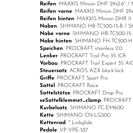
Helme /
Reifen
: MAXXIS Minion DHF 29x2.6" / 
Bekleidung
Reifen vorne
: MAXXIS Minion DHF 29x
Reifen hinten
: MAXXIS Minion DHR II 
SALE
Naben
: SHIMANO HB-TC500-15-B /
Top Artikel
Nabe vorne
: SHIMANO HB-TC500-15-
Nabe hinten
: SHIMANO FH-TC500-H
Neuheiten
Speichen
: PROCRAFT stainless 2.0
Lenker
: PROCRAFT Trail Pro 35 ICR
Vorbau
: PROCRAFT Trail Expert 35 AI
Steuersatz
: ACROS AZX block-lock
Griffe
: PROCRAFT Sport Pro
Sattel
: PROCRAFT Race
Sattelstütze
: PROCRAFT Drop Pro
seSattelklemmet_clamp
: PROCRAFT 
Kurbelsatz
: SHIMANO FC-EM600
Kette
: SHIMANO CN-LG500
Kettenrad
: * Linkglide
Pedale
: VP VPE-527