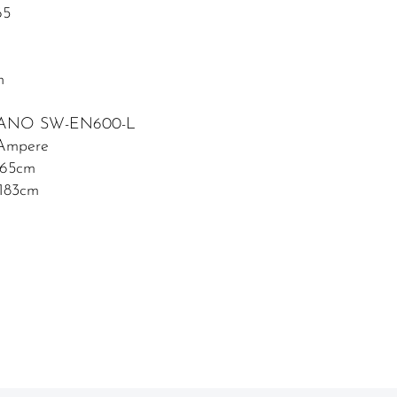
65
h
MANO SW-EN600-L
Ampere
 165cm
 183cm