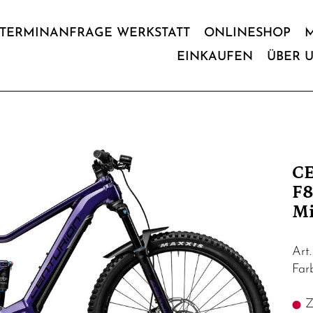
TERMINANFRAGE WERKSTATT
ONLINESHOP
EINKAUFEN
ÜBER 
C
F8
Mi
Art
Far
Z.