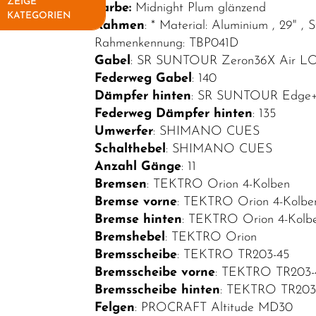
ZEIGE
Farbe:
Midnight Plum glänzend
KATEGORIEN
Rahmen
: * Material: Aluminium , 29" ,
Rahmenkennung: TBP041D
Elektrofahrräder
Gabel
: SR SUNTOUR Zeron36X Air L
E-Sport
Federweg Gabel
: 140
E-MTB
Dämpfer hinten
: SR SUNTOUR Edge+
Federweg Dämpfer hinten
: 135
Hardtail
Umwerfer
: SHIMANO CUES
E-MTB Fully
Schalthebel
: SHIMANO CUES
Anzahl Gänge
: 11
E-City
Bremsen
: TEKTRO Orion 4-Kolben
E-Road
Bremse vorne
: TEKTRO Orion 4-Kolbe
E-Trekking
Bremse hinten
: TEKTRO Orion 4-Kolb
Bremshebel
: TEKTRO Orion
Fahrräder
Bremsscheibe
: TEKTRO TR203-45
Fahrradteile
Bremsscheibe vorne
: TEKTRO TR203-
Bremsscheibe hinten
: TEKTRO TR203
Fahrradzubehör
Felgen
: PROCRAFT Altitude MD30