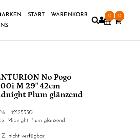
MARKEN
START
WARENKORB
0
0
UNS
ENTURION No Pogo
00i M 29" 42cm
dnight Plum glänzend
.Nr. 42125350
be: Midnight Plum glänzend
Z. nicht verfügbar