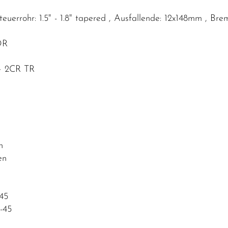
 Steuerrohr: 1.5" - 1.8" tapered , Ausfallende: 12x148mm ,
OR
 2CR TR
n
en
45
-45