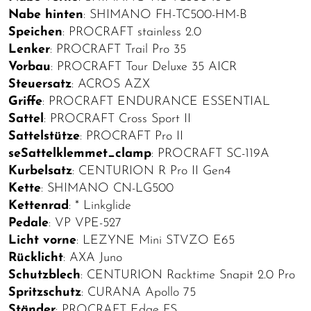
Nabe hinten
: SHIMANO FH-TC500-HM-B
Speichen
: PROCRAFT stainless 2.0
Lenker
: PROCRAFT Trail Pro 35
Vorbau
: PROCRAFT Tour Deluxe 35 AICR
Steuersatz
: ACROS AZX
Griffe
: PROCRAFT ENDURANCE ESSENTIAL
Sattel
: PROCRAFT Cross Sport II
Sattelstütze
: PROCRAFT Pro II
seSattelklemmet_clamp
: PROCRAFT SC-119A
Kurbelsatz
: CENTURION R Pro II Gen4
Kette
: SHIMANO CN-LG500
Kettenrad
: * Linkglide
Pedale
: VP VPE-527
Licht vorne
: LEZYNE Mini STVZO E65
Rücklicht
: AXA Juno
Schutzblech
: CENTURION Racktime Snapit 2.0 Pro
Spritzschutz
: CURANA Apollo 75
Ständer
: PROCRAFT Edge FS