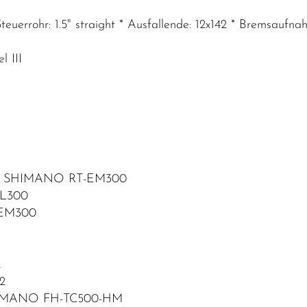
 Steuerrohr: 1.5" straight * Ausfallende: 12x142 * Bremsa
 III
/ SHIMANO RT-EM300
CL300
-EM300
2
2
HIMANO FH-TC500-HM