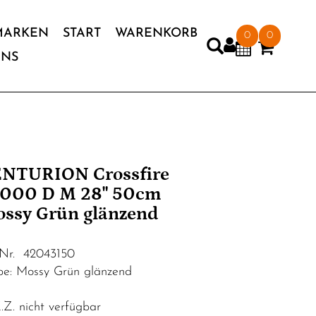
MARKEN
START
WARENKORB
0
0
UNS
NTURION Crossfire
000 D M 28" 50cm
ssy Grün glänzend
.Nr. 42043150
be: Mossy Grün glänzend
Z. nicht verfügbar