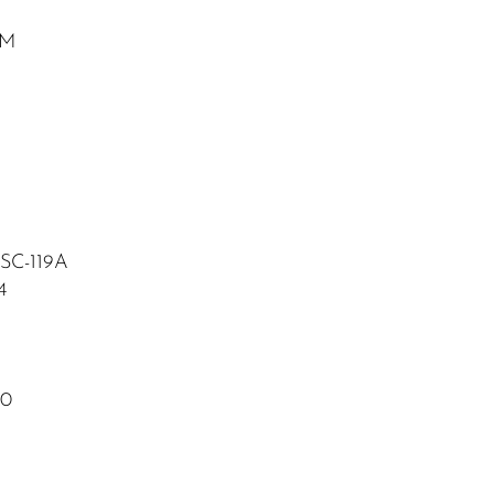
HM
SC-119A
4
80