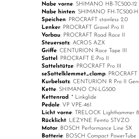
Bekleidung
Nabe vorne
: SHIMANO HB-TC500-12
Nabe hinten
: SHIMANO FH-TC500-
SALE
Speichen
: PROCRAFT stainless 2.0
Top Artikel
Lenker
: PROCRAFT Gravel Pro II
Vorbau
: PROCRAFT Road Race II
Neuheiten
Steuersatz
: ACROS AZX
Griffe
: CENTURION Race Tape III
Sattel
: PROCRAFT E-Pro II
Sattelstütze
: PROCRAFT Pro III
seSattelklemmet_clamp
: PROCRAFT 
Kurbelsatz
: CENTURION R Pro II Gen
Kette
: SHIMANO CN-LG500
Kettenrad
: * Linkglide
Pedale
: VP VPE-461
Licht vorne
: TRELOCK Lighthammer 
Rücklicht
: LEZYNE Femto STVZO
Motor
: BOSCH Performance Line SX
Batterie
: BOSCH Compact PowerTube