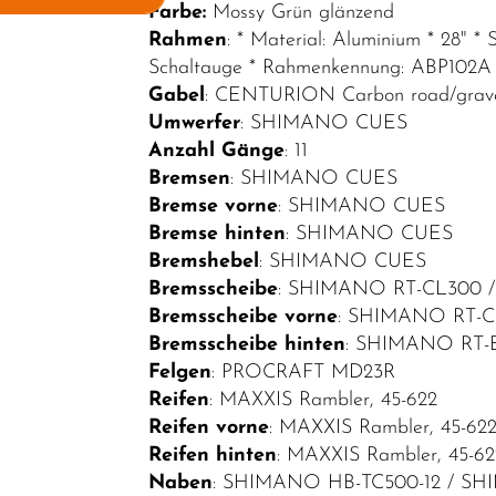
Farbe:
Mossy Grün glänzend
Elektrofahrräder
Rahmen
: * Material: Aluminium * 28" *
Schaltauge * Rahmenkennung: ABP102A
E-Sport
Gabel
: CENTURION Carbon road/gravel
E-MTB
Umwerfer
: SHIMANO CUES
Hardtail
Anzahl Gänge
: 11
Bremsen
: SHIMANO CUES
E-MTB Fully
Bremse vorne
: SHIMANO CUES
E-City
Bremse hinten
: SHIMANO CUES
Bremshebel
: SHIMANO CUES
E-Road
Bremsscheibe
: SHIMANO RT-CL300 
E-Trekking
Bremsscheibe vorne
: SHIMANO RT-
Bremsscheibe hinten
: SHIMANO RT
Fahrräder
Felgen
: PROCRAFT MD23R
Fahrradteile
Reifen
: MAXXIS Rambler, 45-622
Reifen vorne
: MAXXIS Rambler, 45-62
Fahrradzubehör
Reifen hinten
: MAXXIS Rambler, 45-62
Helme /
Naben
: SHIMANO HB-TC500-12 / S