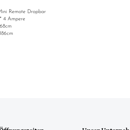
ini Remote Dropbar
* 4 Ampere
 168cm
 186cm