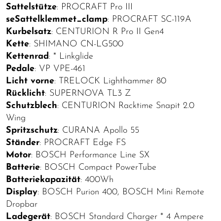
Sattelstütze
: PROCRAFT Pro III
seSattelklemmet_clamp
: PROCRAFT SC-119A
Kurbelsatz
: CENTURION R Pro II Gen4
Kette
: SHIMANO CN-LG500
Kettenrad
: * Linkglide
Pedale
: VP VPE-461
Licht vorne
: TRELOCK Lighthammer 80
Rücklicht
: SUPERNOVA TL3 Z
Schutzblech
: CENTURION Racktime Snapit 2.0
Wing
Spritzschutz
: CURANA Apollo 55
Ständer
: PROCRAFT Edge FS
Motor
: BOSCH Performance Line SX
Batterie
: BOSCH Compact PowerTube
Batteriekapazität
: 400Wh
Display
: BOSCH Purion 400, BOSCH Mini Remote
Dropbar
Ladegerät
: BOSCH Standard Charger * 4 Ampere