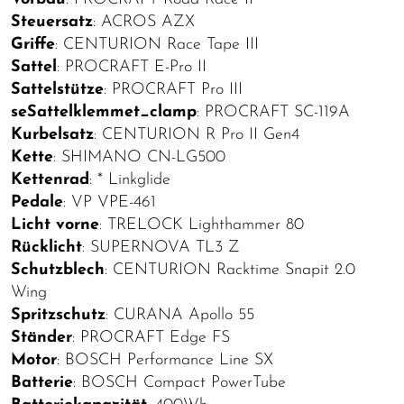
Steuersatz
: ACROS AZX
Griffe
: CENTURION Race Tape III
Sattel
: PROCRAFT E-Pro II
Sattelstütze
: PROCRAFT Pro III
seSattelklemmet_clamp
: PROCRAFT SC-119A
Kurbelsatz
: CENTURION R Pro II Gen4
Kette
: SHIMANO CN-LG500
Kettenrad
: * Linkglide
Pedale
: VP VPE-461
Licht vorne
: TRELOCK Lighthammer 80
Rücklicht
: SUPERNOVA TL3 Z
Schutzblech
: CENTURION Racktime Snapit 2.0
Wing
Spritzschutz
: CURANA Apollo 55
Ständer
: PROCRAFT Edge FS
Motor
: BOSCH Performance Line SX
Batterie
: BOSCH Compact PowerTube