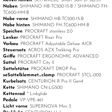
Reifen hinten
: SCHWALBE Smart Sam 27.5x2.35"
Naben
: SHIMANO HB-TC500-15-B / SHIMANO FH-
TC600-HM-B
Nabe vorne
: SHIMANO HB-TC500-15-B
Nabe hinten
: SHIMANO FH-TC600-HM-B
Speichen
: PROCRAFT stainless 2.0
Lenker
: PROCRAFT Riser Pro
Vorbau
: PROCRAFT Adjustable Deluxe AICR
Steuersatz
: ACROS AZX Trekking Pro
Griffe
: PROCRAFT ERGONOMIC ADVANCED
Sattel
: PROCRAFT City II
Sattelstütze
: PROCRAFT DROP Pro
seSattelklemmet_clamp
: PROCRAFT STCL-002
Kurbelsatz
: CENTURION R Pro II Gen4
Kette
: SHIMANO CN-LG500
Kettenrad
: * Linkglide
Pedale
: VP VPE-461
Licht vorne
: SUPERNOVA Mini 3