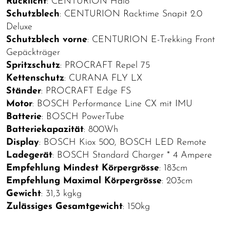
Rücklicht
: CENTURION Halo
Schutzblech
: CENTURION Racktime Snapit 2.0
Deluxe
Schutzblech vorne
: CENTURION E-Trekking Front
Gepäckträger
Spritzschutz
: PROCRAFT Repel 75
Kettenschutz
: CURANA FLY LX
Ständer
: PROCRAFT Edge FS
Motor
: BOSCH Performance Line CX mit IMU
Batterie
: BOSCH PowerTube
Batteriekapazität
: 800Wh
Display
: BOSCH Kiox 500, BOSCH LED Remote
Ladegerät
: BOSCH Standard Charger * 4 Ampere
Empfehlung Mindest Körpergrösse
: 183cm
Empfehlung Maximal Körpergrösse
: 203cm
Gewicht
: 31,3 kgkg
Zulässiges Gesamtgewicht
: 150kg